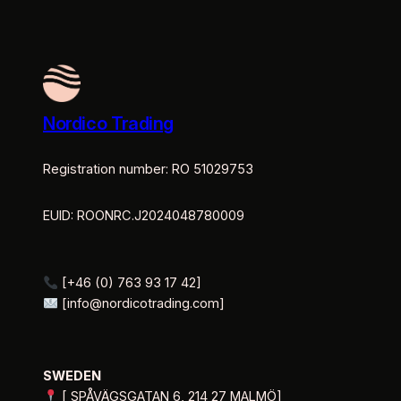
Nordico Trading
Registration number: RO 51029753
EUID: ROONRC.J2024048780009
[+46 (0) 763 93 17 42]
[info@nordicotrading.com]
SWEDEN
[ SPÅVÄGSGATAN 6, 214 27 MALMÖ]