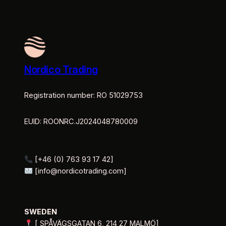
Nordico Trading
Registration number: RO 51029753
EUID: ROONRC.J2024048780009
[+46 (0) 763 93 17 42]
[info@nordicotrading.com]
SWEDEN
[ SPÅVÄGSGATAN 6, 214 27 MALMÖ]